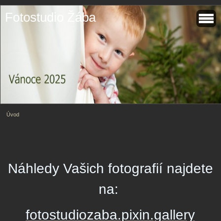
Fotostudio Žába
Úvod
Náhledy Vašich fotografií najdete
na:
fotostudiozaba.pixin.galle
ry