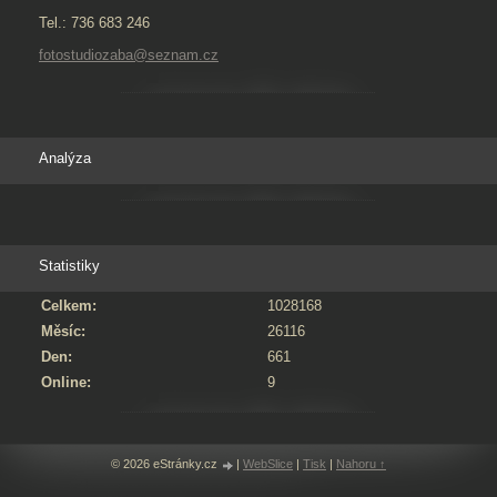
Tel.: 736 683 246
fotostudiozaba@seznam.cz
Analýza
Statistiky
Celkem:
1028168
Měsíc:
26116
Den:
661
Online:
9
© 2026 eStránky.cz
|
WebSlice
|
Tisk
|
Nahoru ↑