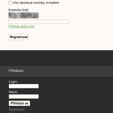
chci dostávat novinky e-mailem
Kontrolní kód:
Přehrát audio kód
Přihlášení
Login:
Heslo:
Registrace