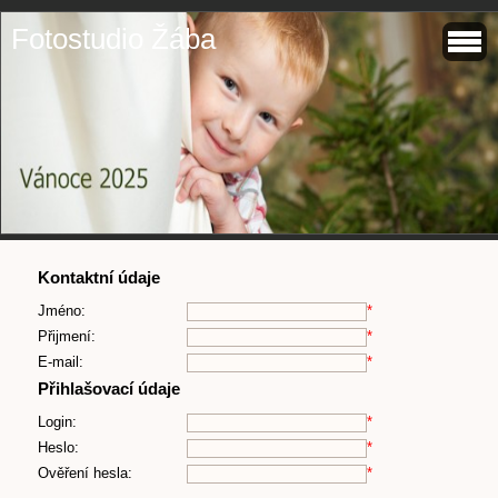
Fotostudio Žába
Kontaktní údaje
Jméno:
*
Přijmení:
*
E-mail:
*
Přihlašovací údaje
Login:
*
Heslo:
*
Ověření hesla:
*