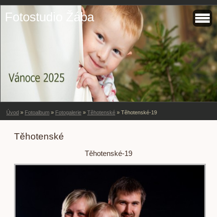
Fotostudio Žába
Úvod
»
Fotoalbum
»
Fotogalerie
»
Těhotenské
»
Těhotenské-19
Těhotenské
Těhotenské-19