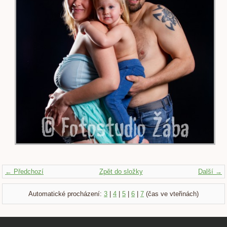
← Předchozí
Zpět do složky
Další →
Automatické procházení:
3
|
4
|
5
|
6
|
7
(čas ve vteřinách)