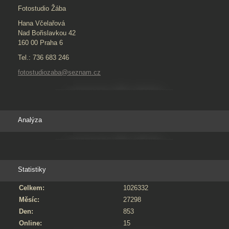
Fotostudio Žába
Hana Včelařová
Nad Bořislavkou 42
160 00 Praha 6
Tel.: 736 683 246
fotostudiozaba@seznam.cz
Analýza
Statistiky
Celkem:
1026332
Měsíc:
27298
Den:
853
Online:
15