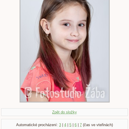
Zpět do složky
Automatické procházení:
3
|
4
|
5
|
6
|
7
(čas ve vteřinách)