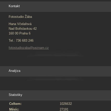
Kontakt
Fotostudio Žába
Hana Včelařová
Nad Bořislavkou 42
160 00 Praha 6
Tel.: 736 683 246
fotostudiozaba@seznam.cz
Analýza
Statistiky
Celkem:
1026632
Měsíc:
27191