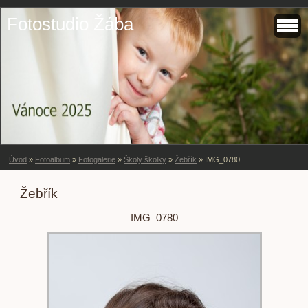
Fotostudio Žába
Úvod
»
Fotoalbum
»
Fotogalerie
»
Školy školky
»
Žebřík
»
IMG_0780
Žebřík
IMG_0780