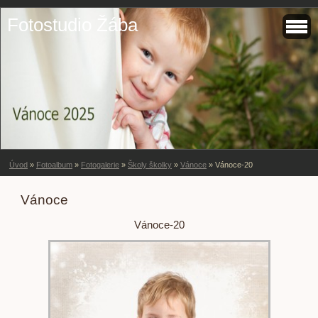
Fotostudio Žába
Úvod
»
Fotoalbum
»
Fotogalerie
»
Školy školky
»
Vánoce
»
Vánoce-20
Vánoce
Vánoce-20