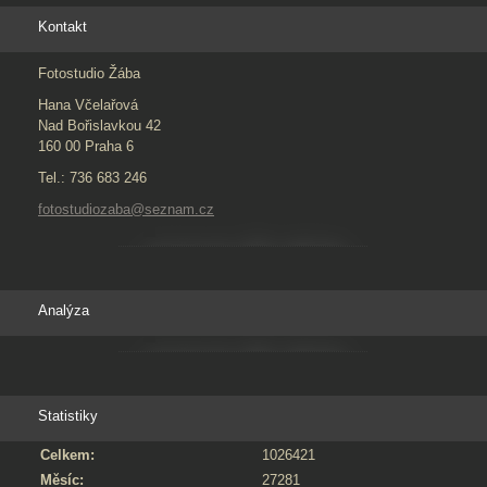
Kontakt
Fotostudio Žába
Hana Včelařová
Nad Bořislavkou 42
160 00 Praha 6
Tel.: 736 683 246
fotostudiozaba@seznam.cz
Analýza
Statistiky
Celkem:
1026421
Měsíc:
27281