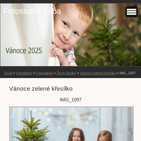
Fotostudio Žába
Úvod
»
Fotoalbum
»
Fotogalerie
»
Školy školky
»
Vánoce zelené křesílko
»
IMG_1097
Vánoce zelené křesílko
IMG_1097