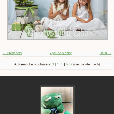
← Předchozí
Zpět do složky
Další →
Automatické procházení:
3
|
4
|
5
|
6
|
7
(čas ve vteřinách)