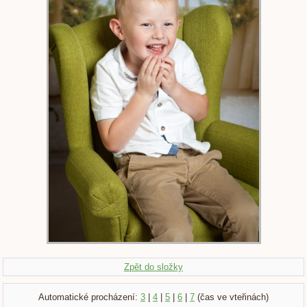
Zpět do složky
Automatické procházení:
3
|
4
|
5
|
6
|
7
(čas ve vteřinách)