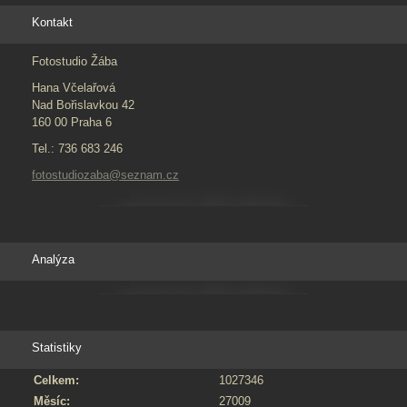
Kontakt
Fotostudio Žába
Hana Včelařová
Nad Bořislavkou 42
160 00 Praha 6
Tel.: 736 683 246
fotostudiozaba@seznam.cz
Analýza
Statistiky
Celkem:
1027346
Měsíc:
27009