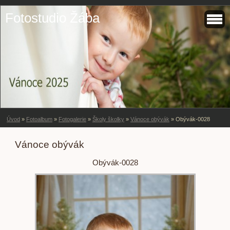
Fotostudio Žába
Úvod
»
Fotoalbum
»
Fotogalerie
»
Školy školky
»
Vánoce obývák
»
Obývák-0028
Vánoce obývák
Obývák-0028