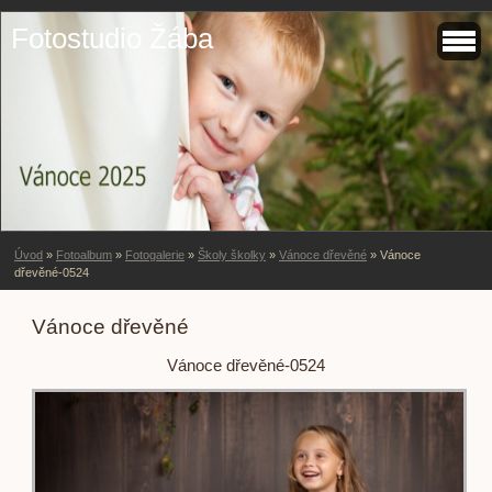
Fotostudio Žába
Úvod
»
Fotoalbum
»
Fotogalerie
»
Školy školky
»
Vánoce dřevěné
»
Vánoce
dřevěné-0524
Vánoce dřevěné
Vánoce dřevěné-0524