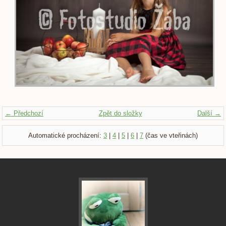
← Předchozí
Zpět do složky
Další →
Automatické procházení:
3
|
4
|
5
|
6
|
7
(čas ve vteřinách)