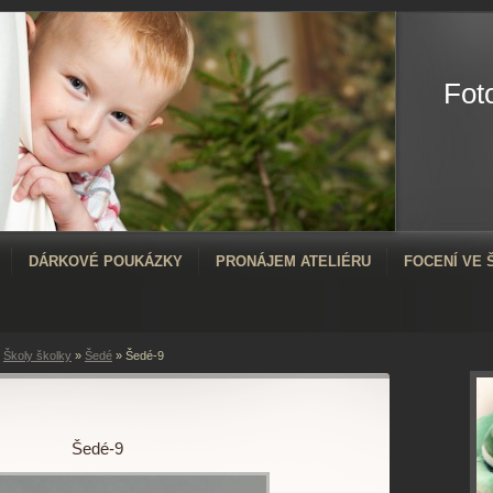
Fot
DÁRKOVÉ POUKÁZKY
PRONÁJEM ATELIÉRU
FOCENÍ VE
»
Školy školky
»
Šedé
»
Šedé-9
Šedé-9