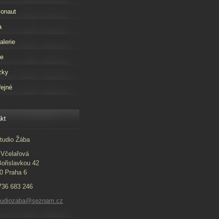
onaut
a
alerie
že
zky
ejné
kt
tudio Žába
Včelařová
ořislavkou 42
0 Praha 6
 736 683 246
studiozaba@seznam.cz