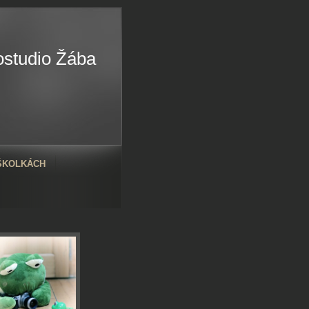
ostudio Žába
 ŠKOLKÁCH