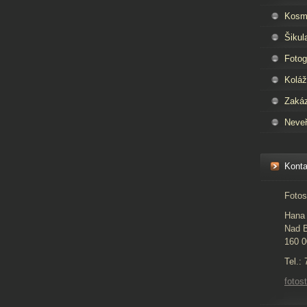
Kosm
Šikul
Fotog
Kolá
Zaká
Neveř
Konta
Fotos
Hana 
Nad B
160 0
Tel.:
foto