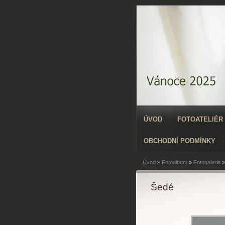
ÚVOD
FOTOATELIÉR
OBCHODNÍ PODMÍNKY
Úvod
»
Fotoalbum
»
Fotogalerie
Šedé