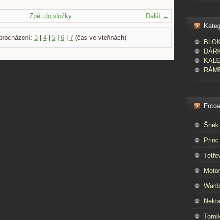
Zpět do složky
Další →
Kateg
procházení:
3
|
4
|
5
|
6
|
7
(čas ve vteřinách)
BLOKY
DÁR
KAL
RÁME
Foto
Šnek
Princ
Tetře
Moto
Wartb
Nekta
Tomí