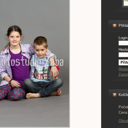
Přihl
Login
Heslo
Regis
Zapo
Koší
Počet
Cena
Obsa