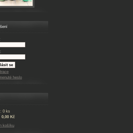
ášení
:
:
trace
menuté heslo
k
: 0 ks
:
0,00 Kč
h košíku