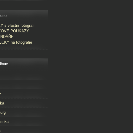
orie
 s vlastní fotografií
KOVÉ POUKAZY
ENDÁŘE
ČKY na fotografie
album
v
rka
urg
rinka
k