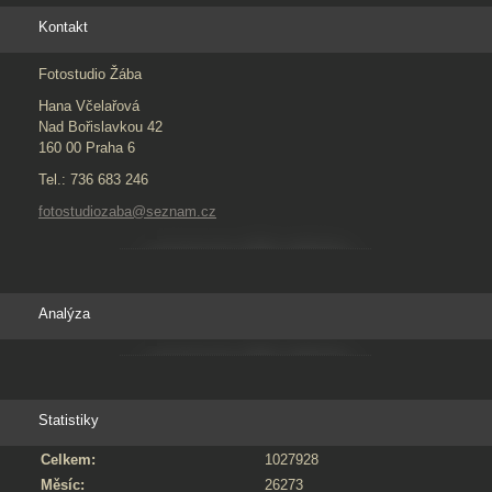
Kontakt
Fotostudio Žába
Hana Včelařová
Nad Bořislavkou 42
160 00 Praha 6
Tel.: 736 683 246
fotostudiozaba@seznam.cz
Analýza
Statistiky
Celkem:
1027928
Měsíc:
26273