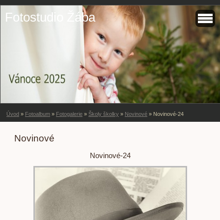
Fotostudio Žába
Úvod
»
Fotoalbum
»
Fotogalerie
»
Školy školky
»
Novinové
»
Novinové-24
Novinové
Novinové-24