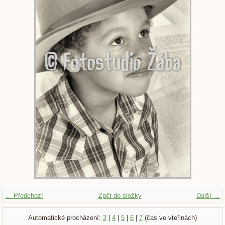
← Předchozí
Zpět do složky
Další →
Automatické procházení:
3
|
4
|
5
|
6
|
7
(čas ve vteřinách)