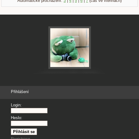
Automatické procházení:
3
|
4
|
5
|
6
|
7
(čas ve vteřinách)
Přihlášení
Login:
Heslo:
Registrace