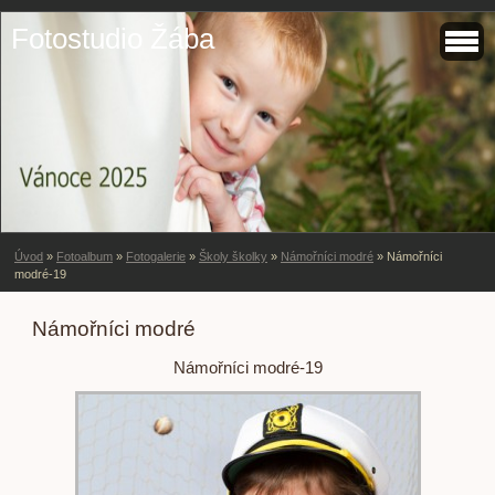
Fotostudio Žába
Úvod
»
Fotoalbum
»
Fotogalerie
»
Školy školky
»
Námořníci modré
»
Námořníci
modré-19
Námořníci modré
Námořníci modré-19