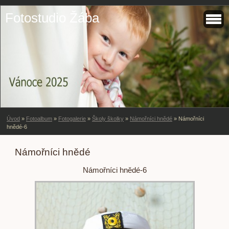
Fotostudio Žába
Úvod
»
Fotoalbum
»
Fotogalerie
»
Školy školky
»
Námořníci hnědé
»
Námořníci
hnědé-6
Námořníci hnědé
Námořníci hnědé-6