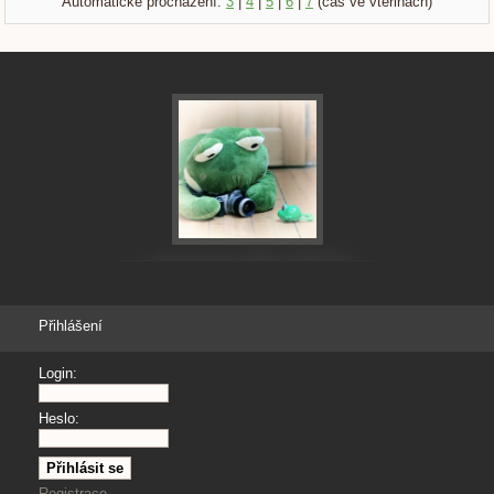
Automatické procházení:
3
|
4
|
5
|
6
|
7
(čas ve vteřinách)
Přihlášení
Login:
Heslo:
Registrace