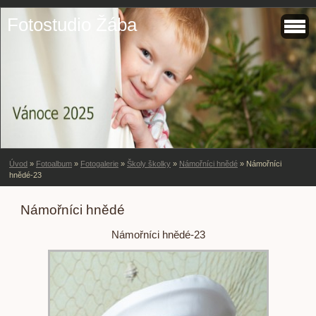
Fotostudio Žába
Úvod
»
Fotoalbum
»
Fotogalerie
»
Školy školky
»
Námořníci hnědé
»
Námořníci
hnědé-23
Námořníci hnědé
Námořníci hnědé-23