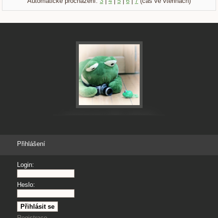
Automatické procházení:
3
|
4
|
5
|
6
|
7
(čas ve vteřinách)
Přihlášení
Login:
Heslo:
Registrace