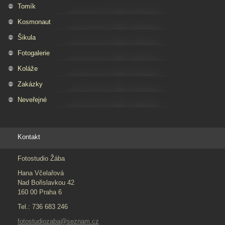
Tomík
Kosmonaut
Šikula
Fotogalerie
Koláže
Zakázky
Neveřejné
Kontakt
Fotostudio Žába
Hana Včelařová
Nad Bořislavkou 42
160 00 Praha 6
Tel.: 736 683 246
fotostudiozaba@seznam.cz