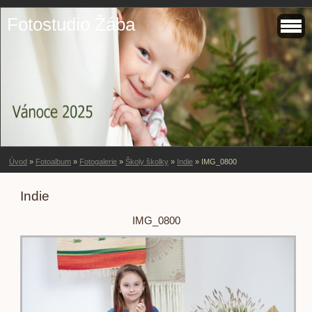
Fotostudio Žába
Úvod
»
Fotoalbum
»
Fotogalerie
»
Školy školky
»
Indie
»
IMG_0800
Indie
IMG_0800