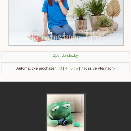
Zpět do složky
Automatické procházení:
3
|
4
|
5
|
6
|
7
(čas ve vteřinách)