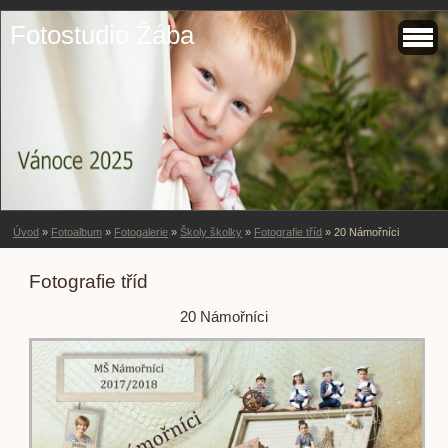
Fotostudio Žába
Úvod
»
Fotoalbum
»
Fotogalerie
»
Školy školky
»
Fotografie tříd
»
20 Námořníci
Fotografie tříd
20 Námořníci