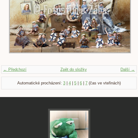
← Předchozí
Zpět do složky
Další →
Automatické procházení:
3
|
4
|
5
|
6
|
7
(čas ve vteřinách)