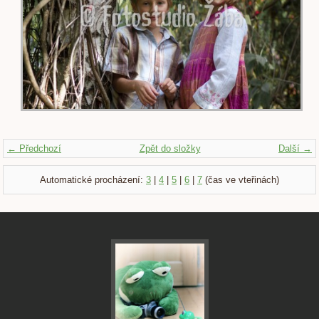
← Předchozí
Zpět do složky
Další →
Automatické procházení:
3
|
4
|
5
|
6
|
7
(čas ve vteřinách)