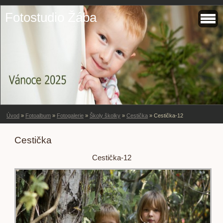
Fotostudio Žába
Úvod
»
Fotoalbum
»
Fotogalerie
»
Školy školky
»
Cestička
»
Cestička-12
Cestička
Cestička-12