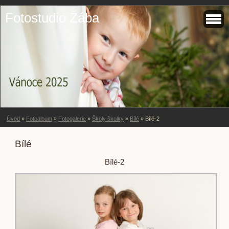
Fotostudio Žába
Úvod
»
Fotoalbum
»
Fotogalerie
»
Školy školky
»
Bílé
»
Bílé-2
Bílé
Bílé-2