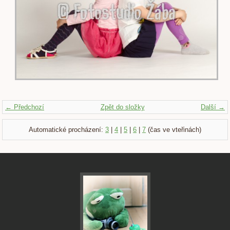
← Předchozí
Zpět do složky
Další →
Automatické procházení:
3
|
4
|
5
|
6
|
7
(čas ve vteřinách)