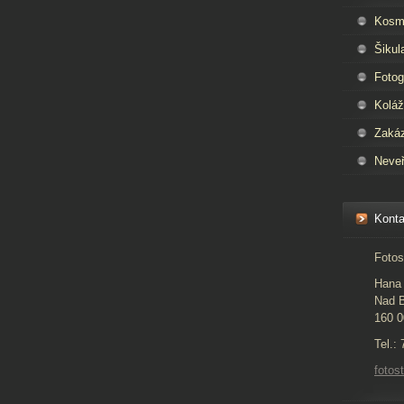
Kosm
Šikul
Fotog
Kolá
Zaká
Neveř
Konta
Fotos
Hana 
Nad B
160 0
Tel.:
foto