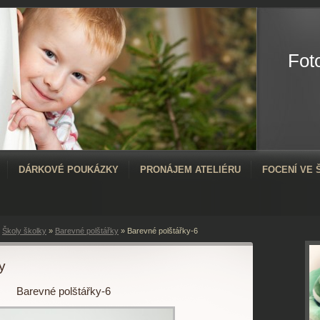
Fot
DÁRKOVÉ POUKÁZKY
PRONÁJEM ATELIÉRU
FOCENÍ VE
»
Školy školky
»
Barevné polštářky
»
Barevné polštářky-6
y
Barevné polštářky-6