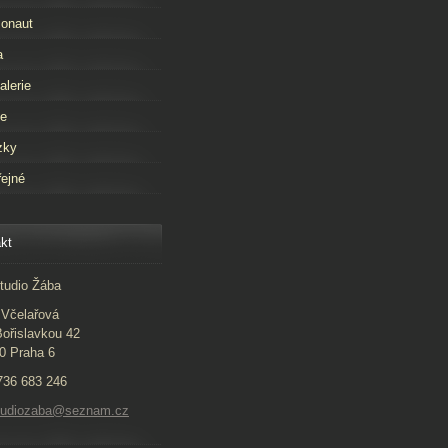
onaut
a
alerie
že
zky
ejné
kt
tudio Žába
Včelařová
ořislavkou 42
0 Praha 6
 736 683 246
studiozaba@seznam.cz