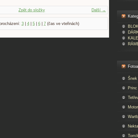
Zpět do složky
Další →
Kateg
procházení:
3
|
4
|
5
|
6
|
7
(čas ve vteřinách)
BLOKY
DÁR
KAL
RÁME
Foto
Šnek
Princ
Tetře
Moto
Wartb
Nekta
Tomí