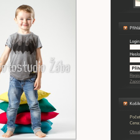
Přihl
Login
Heslo
Regis
Zapo
Koší
Počet
Cena
Obsa