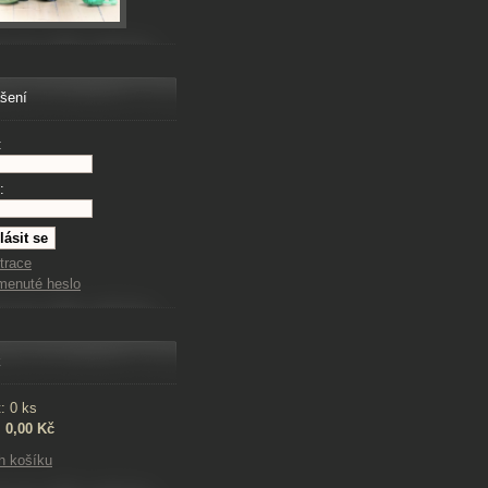
ášení
:
:
trace
menuté heslo
k
: 0 ks
:
0,00 Kč
h košíku