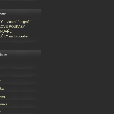
orie
 s vlastní fotografií
KOVÉ POUKAZY
ENDÁŘE
ČKY na fotografie
album
v
rka
urg
rinka
k