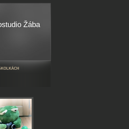
ostudio Žába
 ŠKOLKÁCH