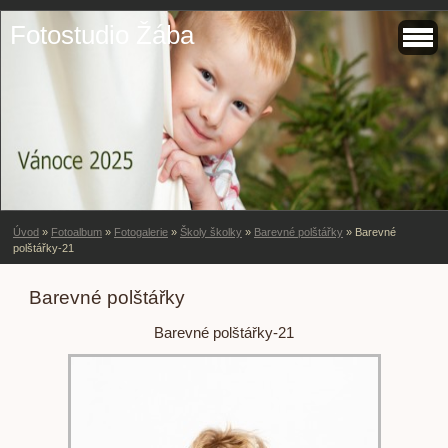
Fotostudio Žába
Úvod
»
Fotoalbum
»
Fotogalerie
»
Školy školky
»
Barevné polštářky
»
Barevné
polštářky-21
Barevné polštářky
Barevné polštářky-21