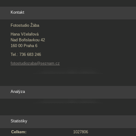
Kontakt
Fotostudio Žába
Hana Včelařová
Nad Bořislavkou 42
160 00 Praha 6
Tel.: 736 683 246
fotostudiozaba@seznam.cz
Analýza
Statistiky
Celkem:
1027806