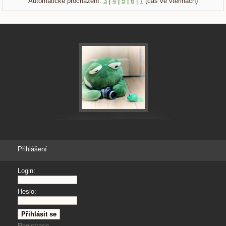
Automatické procházení:
3
|
4
|
5
|
6
|
7
(čas ve vteřinách)
Přihlášení
Login:
Heslo:
Registrace