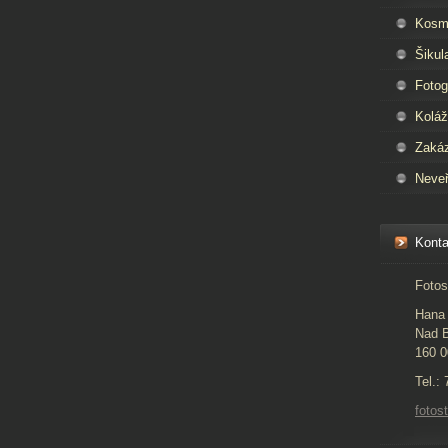
Kosm
Šikul
Fotog
Kolá
Zaká
Neveř
Konta
Fotos
Hana 
Nad B
160 0
Tel.:
foto