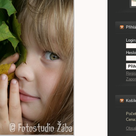
Přihl
Login
Heslo
Regis
Zapo
Koší
Počet
Cena
Obsa