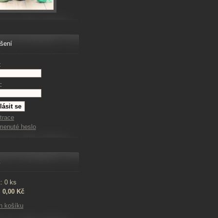
ášení
:
:
trace
menuté heslo
k
: 0 ks
:
0,00 Kč
h košíku