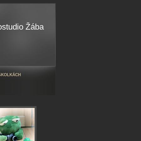
ostudio Žába
 ŠKOLKÁCH