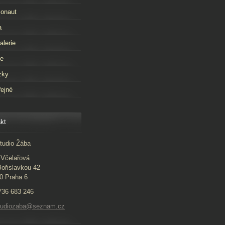
onaut
a
alerie
že
zky
ejné
kt
tudio Žába
Včelařová
ořislavkou 42
0 Praha 6
 736 683 246
studiozaba@seznam.cz