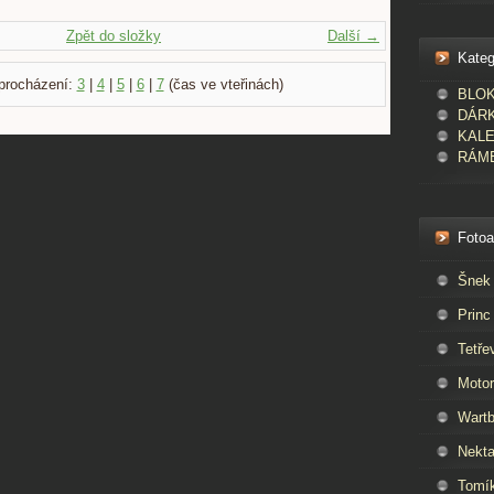
Zpět do složky
Další →
Kateg
procházení:
3
|
4
|
5
|
6
|
7
(čas ve vteřinách)
BLOKY
DÁR
KAL
RÁME
Foto
Šnek
Princ
Tetře
Moto
Wartb
Nekta
Tomí