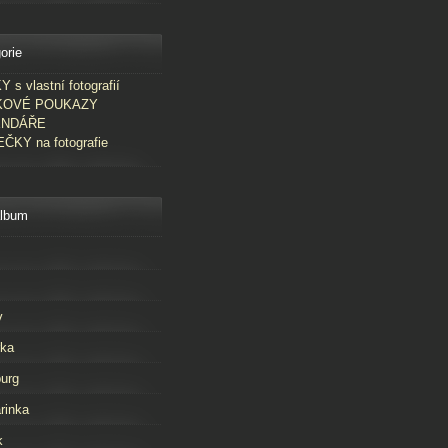
orie
 s vlastní fotografií
KOVÉ POUKAZY
ENDÁŘE
ČKY na fotografie
album
v
rka
urg
rinka
k