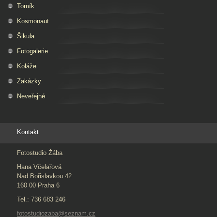
Tomík
Kosmonaut
Šikula
Fotogalerie
Koláže
Zakázky
Neveřejné
Kontakt
Fotostudio Žába
Hana Včelařová
Nad Bořislavkou 42
160 00 Praha 6
Tel.: 736 683 246
fotostudiozaba@seznam.cz