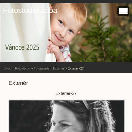
Fotostudio Žába
Úvod
»
Fotoalbum
»
Fotogalerie
»
Exteriér
»
Exteriér-27
Exteriér
Exteriér-27