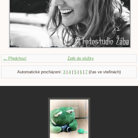
← Předchozí
Zpět do složky
Automatické procházení:
3
|
4
|
5
|
6
|
7
(čas ve vteřinách)