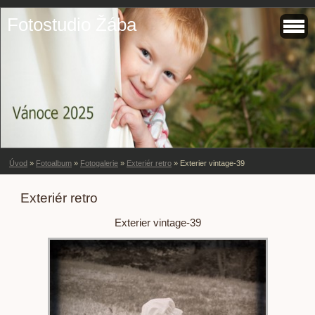
Fotostudio Žába
Úvod
»
Fotoalbum
»
Fotogalerie
»
Exteriér retro
»
Exterier vintage-39
Exteriér retro
Exterier vintage-39