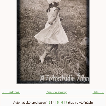
← Předchozí
Zpět do složky
Další →
Automatické procházení:
3
|
4
|
5
|
6
|
7
(čas ve vteřinách)