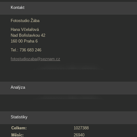
Kontakt
Fotostudio Žába
Hana Včelařová
Nad Bořislavkou 42
160 00 Praha 6
Tel.: 736 683 246
fotostudiozaba@seznam.cz
Analýza
Statistiky
Celkem:
1027388
Měsíc:
26940