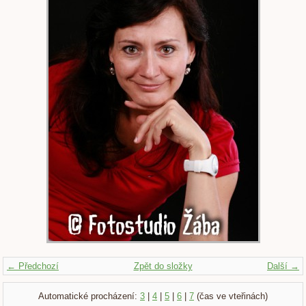
← Předchozí
Zpět do složky
Další →
Automatické procházení:
3
|
4
|
5
|
6
|
7
(čas ve vteřinách)