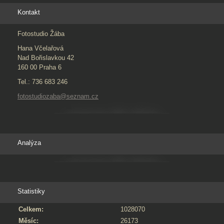
Kontakt
Fotostudio Žába
Hana Včelařová
Nad Bořislavkou 42
160 00 Praha 6
Tel.: 736 683 246
fotostudiozaba@seznam.cz
Analýza
Statistiky
Celkem:
1028070
Měsíc:
26173