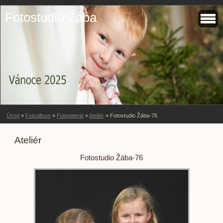
Fotostudio Žába
Úvod
»
Fotoalbum
»
Fotogalerie
»
Ateliér
»
Fotostudio Žába-76
Ateliér
Fotostudio Žába-76