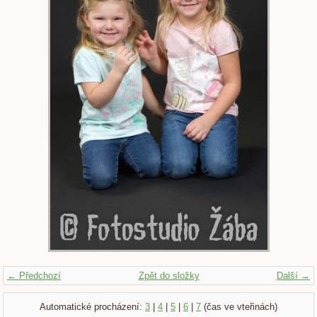
← Předchozí
Zpět do složky
Další →
Automatické procházení:
3
|
4
|
5
|
6
|
7
(čas ve vteřinách)