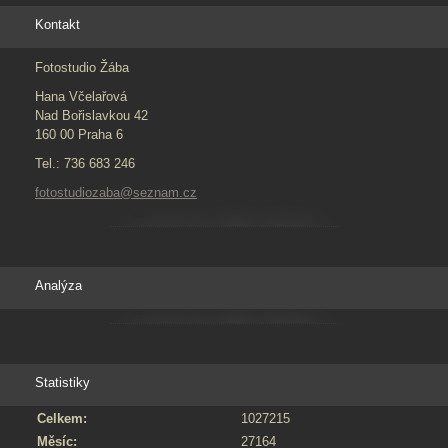
Kontakt
Fotostudio Žába
Hana Včelařová
Nad Bořislavkou 42
160 00 Praha 6
Tel.: 736 683 246
fotostudiozaba@seznam.cz
Analýza
Statistiky
Celkem:
1027215
Měsíc:
27164