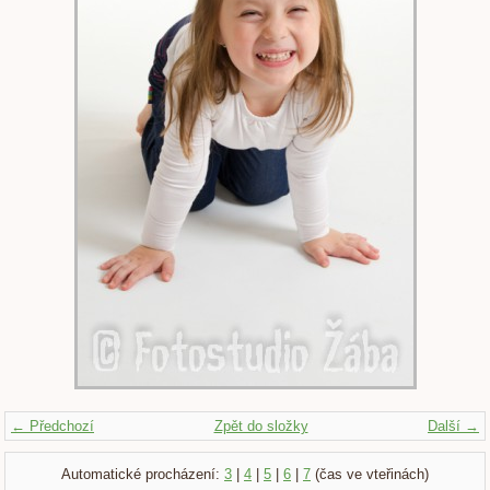
← Předchozí
Zpět do složky
Další →
Automatické procházení:
3
|
4
|
5
|
6
|
7
(čas ve vteřinách)