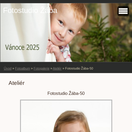
Fotostudio Žába
Úvod
»
Fotoalbum
»
Fotogalerie
»
Ateliér
»
Fotostudio Žába-50
Ateliér
Fotostudio Žába-50