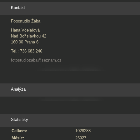
Kontakt
Fotostudio Žába
Hana Včelařová
Nad Bořislavkou 42
160 00 Praha 6
Tel.: 736 683 246
fotostudiozaba@seznam.cz
Analýza
Statistiky
Celkem:
1028283
Měsíc:
25927