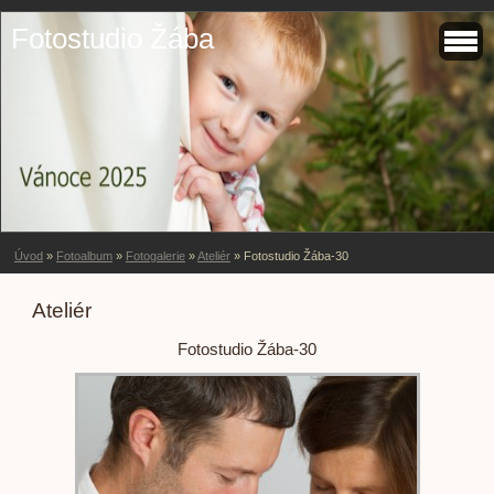
Fotostudio Žába
Úvod
»
Fotoalbum
»
Fotogalerie
»
Ateliér
»
Fotostudio Žába-30
Ateliér
Fotostudio Žába-30