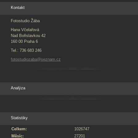
Kontakt
Fotostudio Žába
Hana Včelařová
Nad Bořislavkou 42
160 00 Praha 6
Tel.: 736 683 246
fotostudiozaba@seznam.cz
Analýza
Statistiky
Celkem:
1026747
Měsíc:
27201