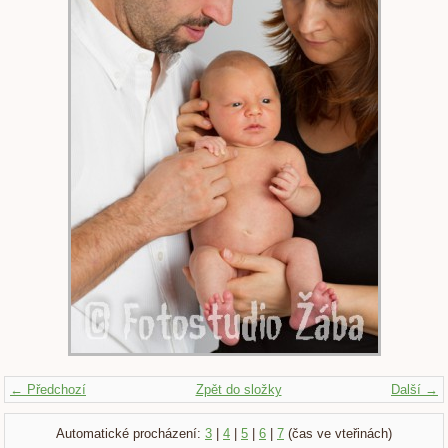
← Předchozí
Zpět do složky
Další →
Automatické procházení:
3
|
4
|
5
|
6
|
7
(čas ve vteřinách)