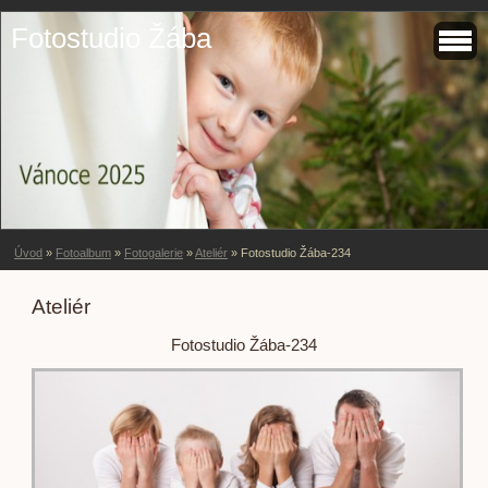
Fotostudio Žába
Úvod
»
Fotoalbum
»
Fotogalerie
»
Ateliér
»
Fotostudio Žába-234
Ateliér
Fotostudio Žába-234