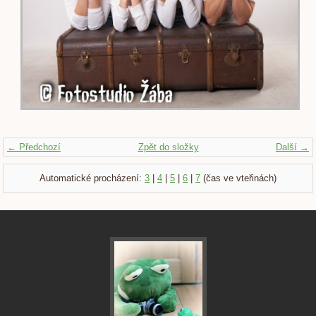
← Předchozí
Zpět do složky
Další →
Automatické procházení:
3
|
4
|
5
|
6
|
7
(čas ve vteřinách)