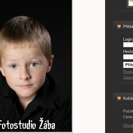
Přihl
Login
Heslo
Regis
Zapo
Koší
Počet
Cena
Obsa