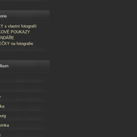
orie
 s vlastní fotografií
KOVÉ POUKAZY
ENDÁŘE
ČKY na fotografie
album
v
rka
urg
rinka
k