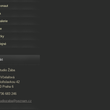
onaut
a
alerie
že
zky
ejné
kt
tudio Žába
Včelařová
ořislavkou 42
0 Praha 6
 736 683 246
studiozaba@seznam.cz