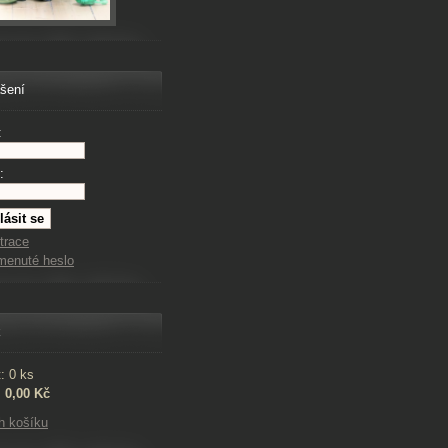
ášení
:
:
trace
menuté heslo
k
: 0 ks
:
0,00 Kč
h košíku