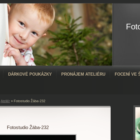
Fot
DÁRKOVÉ POUKÁZKY
PRONÁJEM ATELIÉRU
FOCENÍ VE
»
Ateliér
»
Fotostudio Žába-232
Fotostudio Žába-232