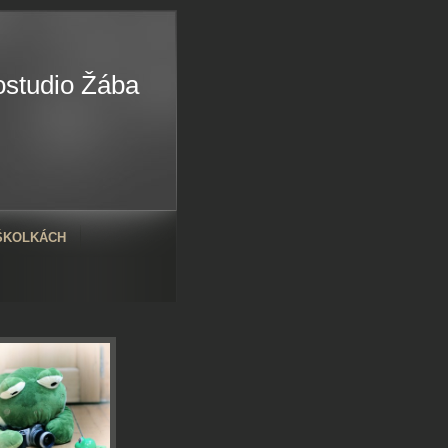
ostudio Žába
 ŠKOLKÁCH