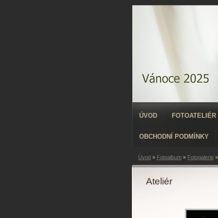
ÚVOD
FOTOATELIÉR
OBCHODNÍ PODMÍNKY
Úvod
»
Fotoalbum
»
Fotogalerie
Ateliér