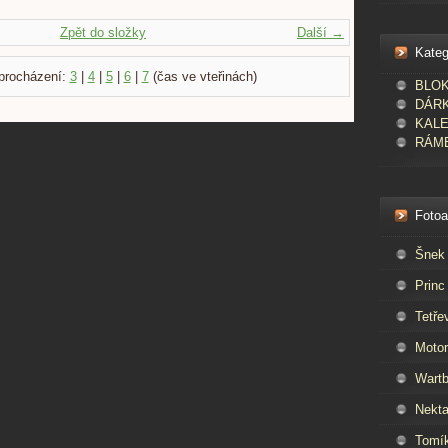
Zpět do složky
Další →
Kateg
procházení:
3
|
4
|
5
|
6
|
7
(čas ve vteřinách)
BLOKY
DÁR
KAL
RÁME
Foto
Šnek
Princ
Tetře
Moto
Wartb
Nekta
Tomí