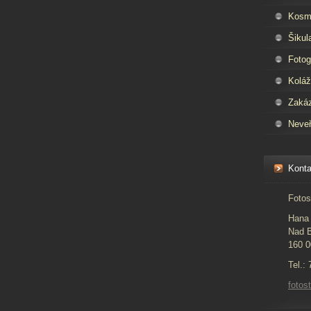
Kosm
Šikul
Fotog
Kolá
Zaká
Neveř
Konta
Fotos
Hana 
Nad B
160 0
Tel.:
foto