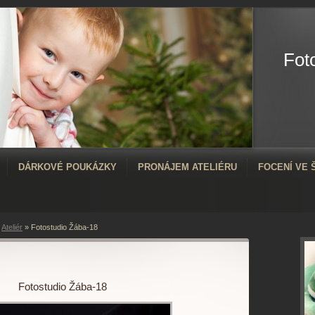
Fot
DÁRKOVÉ POUKÁZKY
PRONÁJEM ATELIÉRU
FOCENÍ VE
»
Ateliér
»
Fotostudio Žába-18
Fotostudio Žába-18