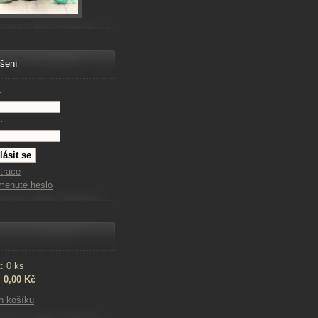
ášení
:
:
trace
menuté heslo
k
: 0 ks
:
0,00 Kč
h košíku