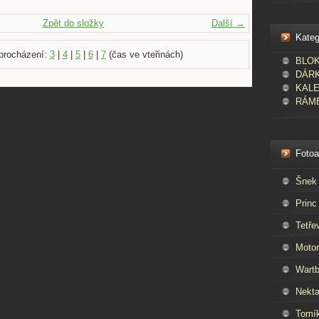
Zpět do složky
Další →
Kateg
procházení:
3
|
4
|
5
|
6
|
7
(čas ve vteřinách)
BLOKY
DÁR
KAL
RÁME
Foto
Šnek
Princ
Tetře
Moto
Wartb
Nekta
Tomí