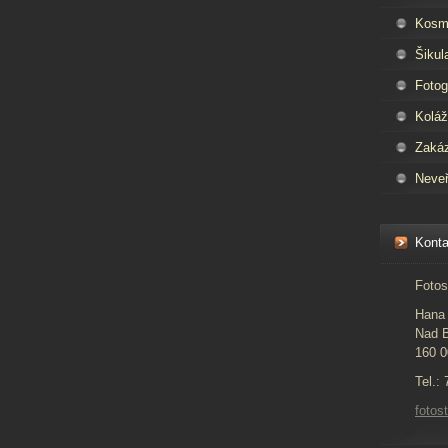
Kosm
Šikul
Fotog
Kolá
Zaká
Neveř
Konta
Fotos
Hana 
Nad B
160 0
Tel.:
foto