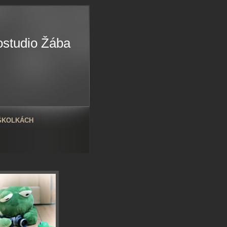
ostudio Žába
 ŠKOLKÁCH