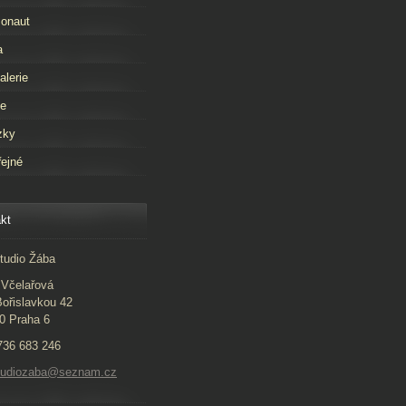
onaut
a
alerie
že
zky
ejné
kt
tudio Žába
Včelařová
ořislavkou 42
0 Praha 6
 736 683 246
studiozaba@seznam.cz