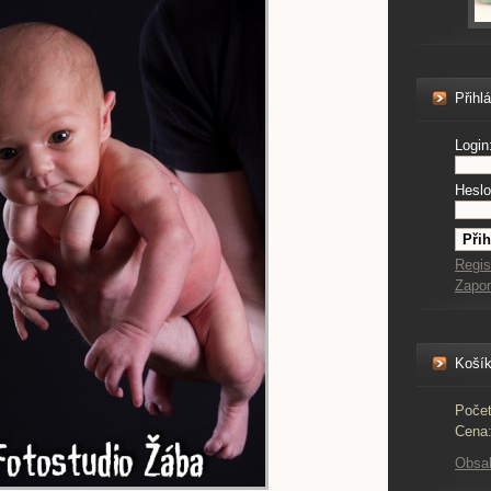
Přihl
Login
Heslo
Regis
Zapo
Koší
Počet
Cena
Obsa