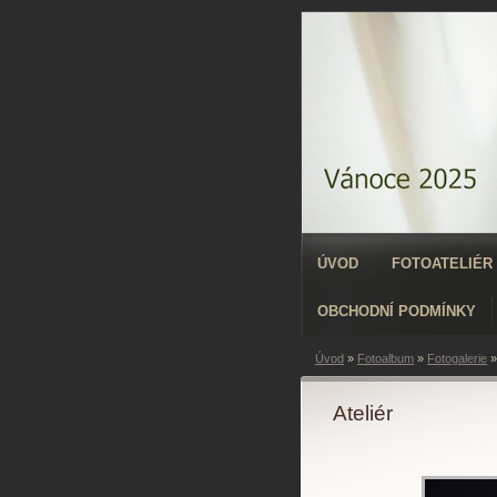
ÚVOD
FOTOATELIÉR
OBCHODNÍ PODMÍNKY
Úvod
»
Fotoalbum
»
Fotogalerie
Ateliér