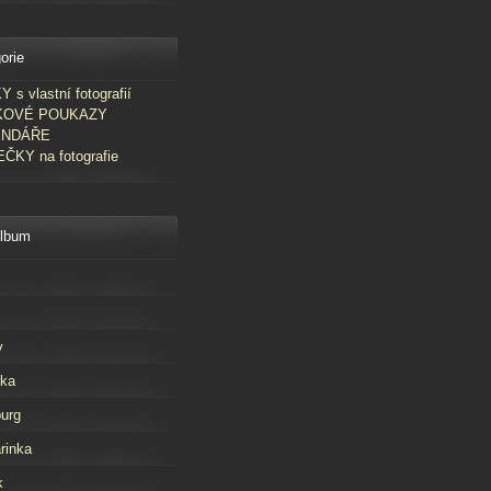
orie
 s vlastní fotografií
KOVÉ POUKAZY
ENDÁŘE
ČKY na fotografie
album
v
rka
urg
rinka
k