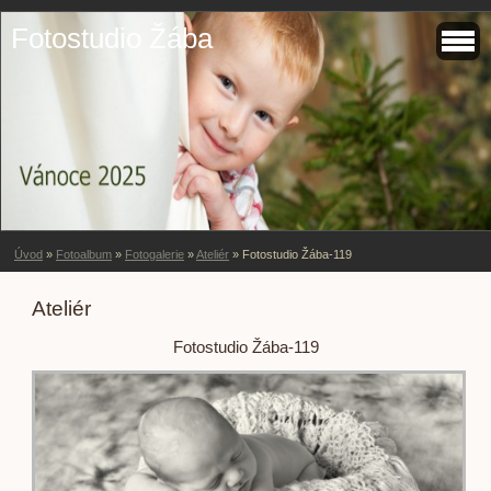
Fotostudio Žába
Úvod
»
Fotoalbum
»
Fotogalerie
»
Ateliér
»
Fotostudio Žába-119
Ateliér
Fotostudio Žába-119