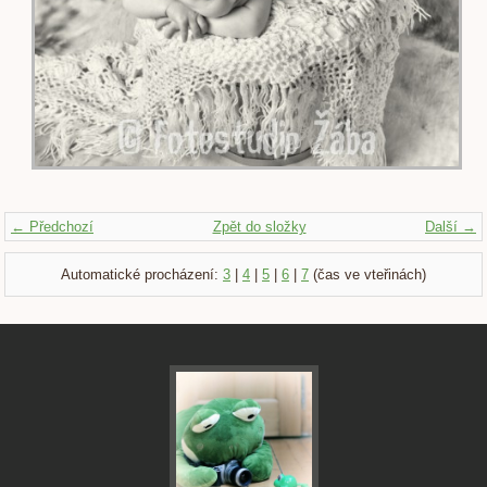
← Předchozí
Zpět do složky
Další →
Automatické procházení:
3
|
4
|
5
|
6
|
7
(čas ve vteřinách)