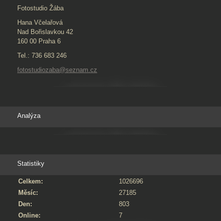
Fotostudio Žába
Hana Včelařová
Nad Bořislavkou 42
160 00 Praha 6
Tel.: 736 683 246
fotostudiozaba@seznam.cz
Analýza
Statistiky
Celkem:
1026696
Měsíc:
27185
Den:
803
Online:
7