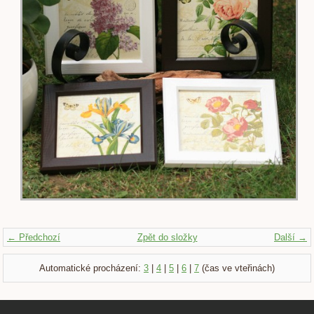
← Předchozí
Zpět do složky
Další →
Automatické procházení:
3
|
4
|
5
|
6
|
7
(čas ve vteřinách)