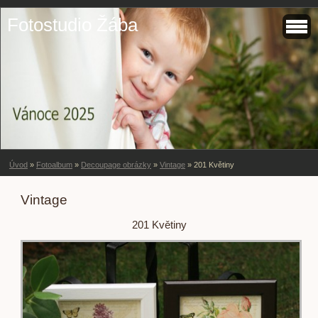
Fotostudio Žába
Úvod
»
Fotoalbum
»
Decoupage obrázky
»
Vintage
»
201 Květiny
Vintage
201 Květiny