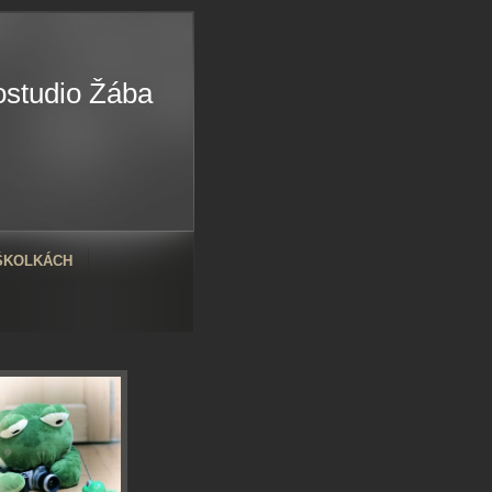
ostudio Žába
 ŠKOLKÁCH