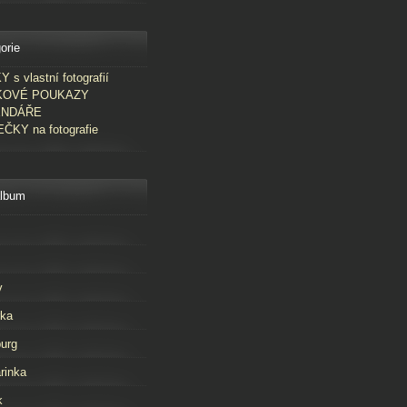
orie
 s vlastní fotografií
KOVÉ POUKAZY
ENDÁŘE
ČKY na fotografie
album
v
rka
urg
rinka
k