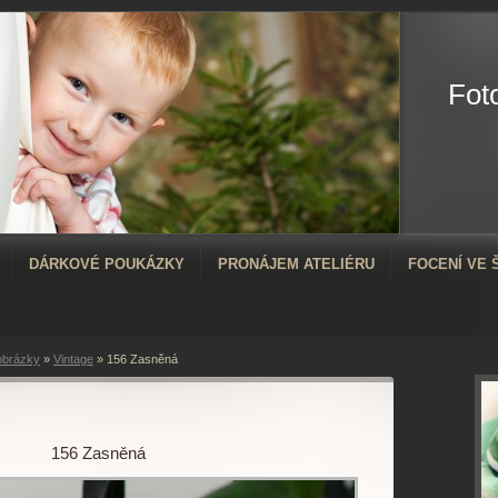
Fot
DÁRKOVÉ POUKÁZKY
PRONÁJEM ATELIÉRU
FOCENÍ VE
obrázky
»
Vintage
»
156 Zasněná
156 Zasněná