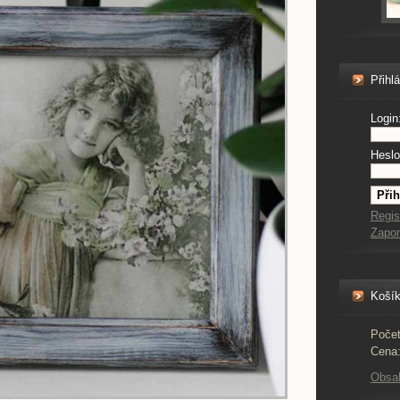
Přihl
Login
Heslo
Regis
Zapo
Koší
Počet
Cena
Obsa