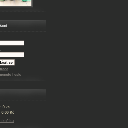
ášení
:
:
trace
menuté heslo
k
: 0 ks
:
0,00 Kč
h košíku