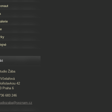
onaut
a
alerie
že
zky
ejné
kt
tudio Žába
Včelařová
ořislavkou 42
0 Praha 6
 736 683 246
studiozaba@seznam.cz