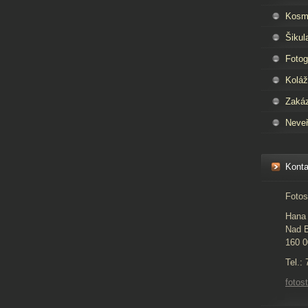
Kosm
Šikul
Fotog
Kolá
Zaká
Neveř
Konta
Fotos
Hana 
Nad B
160 0
Tel.:
foto