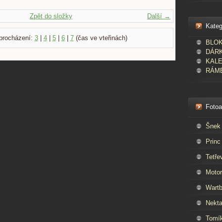
Zpět do složky
Další →
Kateg
procházení:
3
|
4
|
5
|
6
|
7
(čas ve vteřinách)
BLOKY
DÁR
KAL
RÁME
Foto
Šnek
Princ
Tetře
Moto
Wartb
Nekta
Tomí