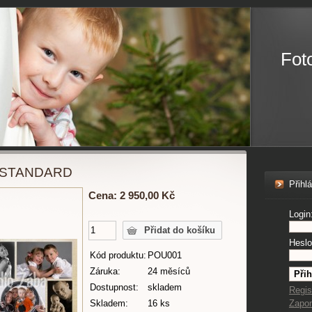
Fot
z STANDARD
Přihl
Cena: 2 950,00 Kč
Login
Heslo
Kód produktu:
POU001
Záruka:
24 měsíců
Dostupnost:
skladem
Regis
Skladem:
16 ks
Zapo