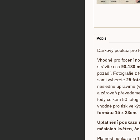
Popis
Dárkový poukaz pro f
Vhodné pro focení nov
strávíte cca
90-180 m
pozadí. Fotografie z 
sami vyberete
25 foto
následně upravíme (
a zároveň převedeme 
tedy celkem 50 fotogr
vhodné pro tisk velk
formátu 15 x 23cm.
Uplatnění poukazu 
měsících květen, č
Platnost poukazu je 1