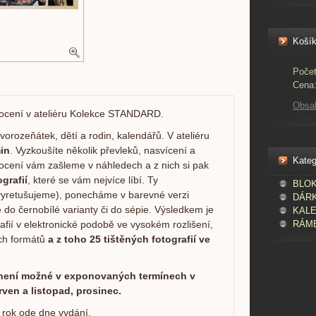
Koší
Počet
Cena
Obsa
ocení v ateliéru Kolekce STANDARD.
orozeňátek, dětí a rodin, kalendářů. V ateliéru
in
. Vyzkoušíte několik převleků, nasvícení a
Kateg
focení vám zašleme v náhledech a z nich si pak
grafií
, které se vám nejvíce líbí. Ty
BLOKY
vyretušujeme), ponecháme v barevné verzi
DÁR
do černobílé varianty či do sépie. Výsledkem je
KAL
afií v elektronické podobě
ve vysokém rozlišení,
RÁME
ých formátů
a z toho 25 tištěných fotografií ve
není možné v exponovaných termínech v
erven a
listopad, prosinec.
 rok ode dne vydání.