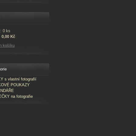
k
: 0 ks
:
0,00 Kč
h košíku
orie
 s vlastní fotografií
KOVÉ POUKAZY
ENDÁŘE
ČKY na fotografie