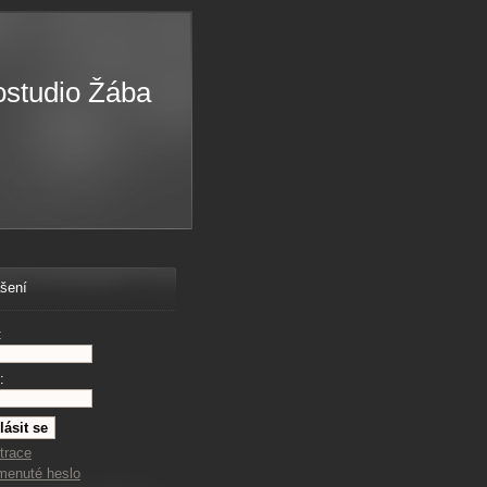
ostudio Žába
ášení
:
:
trace
menuté heslo